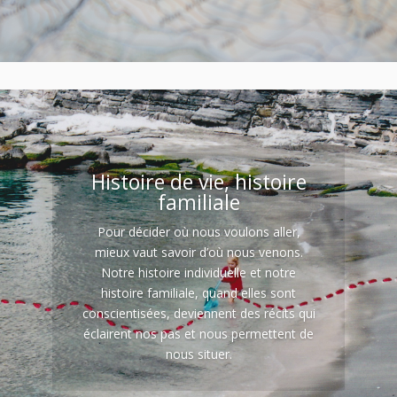
Histoire de vie, histoire
familiale
Pour décider où nous voulons aller,
mieux vaut savoir d’où nous venons.
Notre histoire individuelle et notre
histoire familiale, quand elles sont
conscientisées, deviennent des récits qui
éclairent nos pas et nous permettent de
nous situer.