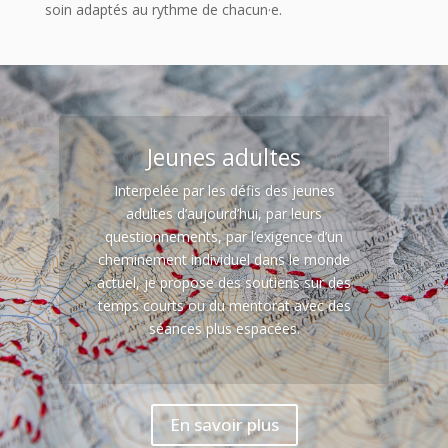
soin adaptés au rythme de chacun·e.
Jeunes adultes
Interpelée par les défis des jeunes
adultes d’aujourd’hui, par leurs
questionnements, par l’exigence d’un
cheminement individuel dans le monde
actuel, je propose des soutiens sur des
temps courts ou du mentorat avec des
séances plus espacées.
En savoir plus